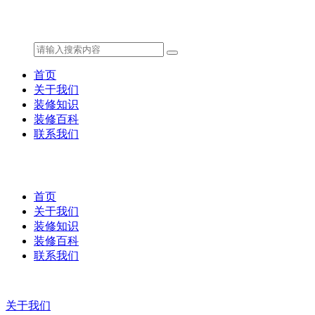
首页
关于我们
装修知识
装修百科
联系我们
首页
关于我们
装修知识
装修百科
联系我们
关于我们