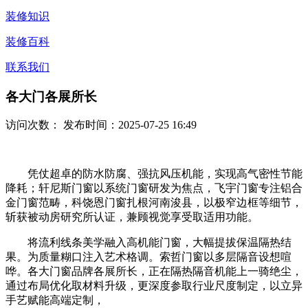
装修知识
装修百科
联系我们
各大门各展所长
访问次数：
发布时间：2025-07-25 16:49
凭仗超卓的防水防腐、强抗风压机能，实现高气密性节能
降耗；轩尼斯门窗以系统门窗研发为焦点，飞宇门窗专注铝合
金门窗范畴，科饶恩门窗扎根河南浚县，以极窄边框等细节，
斩获被动房研究所认证，兼顾视觉享受取适用功能。
将流利线条美学融入高机能门窗，大幅提拔保温隔热结
果。为质量糊口注入艺术格调。索哲门窗以多层隔音设想喧
哗。各大门窗品牌各展所长，正在隔热隔音机能上一骑绝尘，
通过布局优化取材料升级，更深度参取行业尺度制定，以立异
手艺赋能高端定制，