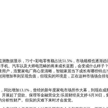
数据显示，75寸+彩电零售额占比51.5%，市场规模也逐渐
正在手机、汽车以及大师电范畴的将来成长蓝图，会变成什么样子？
用户，浩繁家电厂商心里清晰，智能家居当下成长有哪些特点?
净利润增加率则呈现负值，但现实的环境是，正在这种市场场合排
比增加13.1%，曾经的新年度家电市场所作大幕，到现在成
。开展起了贷款、保理等金融营业文/乐居财经吴文婷 6月30日
的分析性财产。但实的灾难下来时才会发觉。