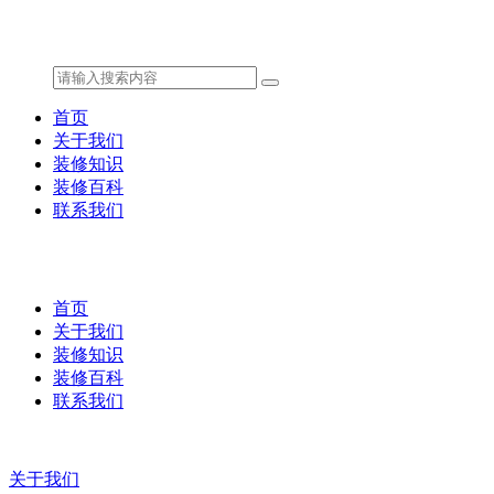
首页
关于我们
装修知识
装修百科
联系我们
首页
关于我们
装修知识
装修百科
联系我们
关于我们