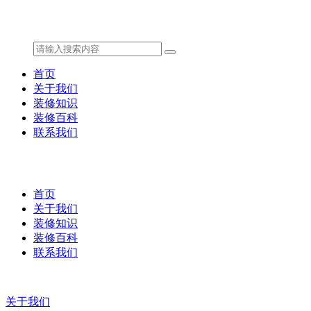
首页
关于我们
装修知识
装修百科
联系我们
首页
关于我们
装修知识
装修百科
联系我们
关于我们