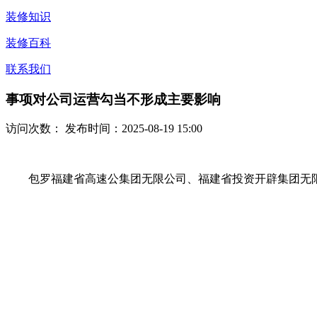
装修知识
装修百科
联系我们
事项对公司运营勾当不形成主要影响
访问次数：
发布时间：2025-08-19 15:00
包罗福建省高速公集团无限公司、福建省投资开辟集团无限义