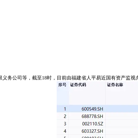
务公司等，截至18时，目前由福建省人平易近国有资产监视