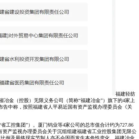
福建轻纺
建省冶金（控股）无限义务公司（简称“福建冶金”）旗下的4家上
）均正在通知布告中称，按照福建省人平易近国有资产监视办理委员会《关
控集团”）。厦门钨业等4家公司的总市值合计约为727.86
有资产监视办理委员会关于沉组组建福建省工业控股集团无限公
股比例及最终现实节制人亦不会因而发生本色性变化。福建冶金