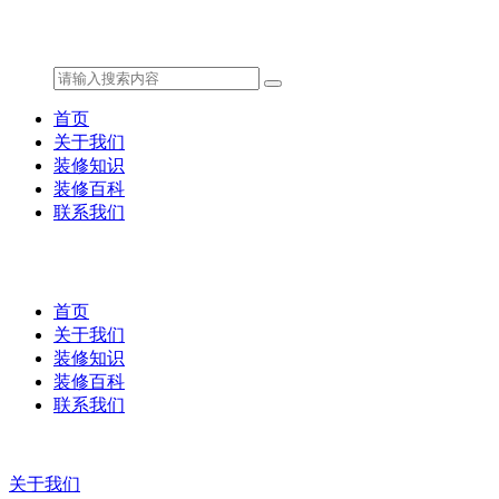
首页
关于我们
装修知识
装修百科
联系我们
首页
关于我们
装修知识
装修百科
联系我们
关于我们