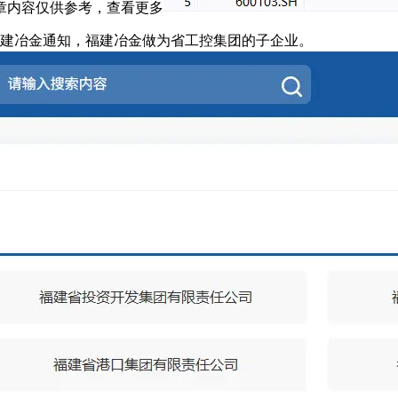
章内容仅供参考，查看更多
建冶金通知，福建冶金做为省工控集团的子企业。