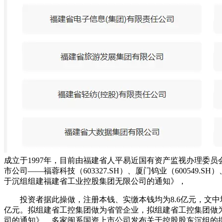
成立于1997年，目前由福建省人平易近国有资产监视办理委员
市公司——福蓉科技（603327.SH）、厦门钨业（600549.
于沉组组建福建省工业控股集团无限公司的通知》，
投资者据此操做，注册本钱、实缴本钱均为8.6亿元，文中均提
亿元。拟组建省工控集团做为省管企业，拟组建省工控集团做
司的通知》，多家闽系国资上市公司发布关于控股股东沉组的提