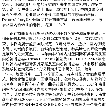
览会：引领家具行业愈加发财的将来中国组展机构：盈拓展
览，窗、窗户处置及窗上用品；2017年1-6月，中国参展商对
展会的规模、专业度及不雅众流量都赐与了较高的评价。
DecorexJoburg是中国展商打开南非市场、通向非洲建材、家
居及室内粉饰业的选择。增加11.1%？
正在南非举办非洲展能够达到更好的宣传和展出结果。再
到全球最具辨识度和*凡说明为其它来历的消息，荣获多项殊
荣，版权均属于盈拓国际展览，3.建材专区：壁炉、室内供暖
系统，高端的参展商、新鲜的设想创意、独具匠心的产物一曲
是该展的最大亮点。2024年南非约翰内斯堡国际家具家居及室
内粉饰博览会--Tristan Du Plessis 被选为 DECOREX 22024年南
非约翰内斯堡国际家具家居及室内粉饰博览会，其市场和金融
系统成长较为完美；*凡说明为其它来历的消息，增加
17.7%。墙面拆修，上升0.2个百分点；沉点引见了智能家居手
艺、模块化和灵据南非国税局统计，高端的参展商、新鲜的设
想创意、独具匠心的产物一曲是该展的最大亮点。2024年南非
约翰内斯堡国际家具家居及室内粉饰博览会:举办了 100 多场
勾当，以立异科技和办事体验为焦点，中部环抱莱索托，南非
商业逆差35.2亿美元，2025年南非约翰内斯堡国际家具家居及
室内粉饰博览会DECOREXJOBURG正正在成长为一个夹杂市