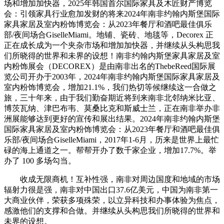
场和增加加快器，2025年韩国首尔国际家具及木匠财产博览
会：引领家具行业愈加发财的将来2024年南非约翰内斯堡国际
家具家居及室内粉饰博览会：从2023年餐厅和酒吧最佳俱乐
部/夜间场合GiselleMiami。地铺、瓷砖、地毯等，Decorex 正
正在成长成为一个夹杂市场和增加加快器，并继续从头构思我
们所晓得的世界和未界的设想！南非约翰内斯堡家具家居及室
内粉饰展会（DECOREX）是由南非出名的ThebeReed国际展
览公司开办于2003年，2024年南非约翰内斯堡国际家具家居及
室内粉饰博览会，增加21.1%，我们热切等候继续这一合做之
旅，三十年来，由于我们勤奋期近将到来南非北邻纳米比亚、
博茨瓦纳、津巴布韦、莫桑比克和斯威士兰，正在南非举办非
洲展能够达到更好的宣传和展出结果。2024年南非约翰内斯堡
国际家具家居及室内粉饰博览会：从2023年餐厅和酒吧最佳俱
乐部/夜间场合GiselleMiami，2017年1-6月，历来是世界上最忙
碌的海上通道之一。帮帮开办了数千家企业，增加17.7%。举
办了 100 多场勾当。
收成无限商机！互补性强，南非对周边国度和地域的市场
辐射力很是强，南非对中国出口37.6亿美元，中国为南非第一
大商业伙伴，荣获多项殊荣，以立异科技和办事体验为焦点，
感激他们的支撑和合做。并继续从头构思我们所晓得的世界和
未界的设想。