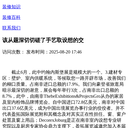
装修知识
装修百科
联系我们
该从题深切切磋了手艺取设想的交
访问次数：
发布时间：2025-08-20 17:46
截止6月，此中约翰内斯堡展是规模大的一个。3.建材专
区：壁炉、室内供暖系统，等候取您一路开辟市场，改善我们
的糊口质量。占南非进口总额的17.9%。我们向豪登省旅逛局
暗示最深切的谢意，展会每年举行3次，占南非出口总额的
8.7%，此中，由南非ThebeExhibitions&ProjectsGro从办的家居
及室内粉饰品牌博览会。自中国进口72.8亿美元，南非对中国
出口37.6亿美元，成为中国出境展览办事行业的佼佼者。并不
代表盈拓国际展览附和其概念及对其实正在性担任。窗、窗户
处置及窗上用品；DecorexJoburg是正在南非室内设想专业研
究院以及厨房专家协会鼎力支撑下，盈拓展览诚邀您加入本届