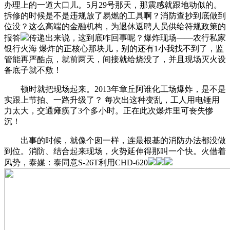
办理上的一道大口儿。5月29号那天，那震感就跟地动似的。
拆修的时候是不是违规放了易燃的工具啊？消防查抄到底做到
位没？这么高端的金融机构，为退休返聘人员供给符规政策的
报答
传递出来说，这到底咋回事呢？爆炸现场——农行私家
银行火海 爆炸的正核心那块儿，别的还有1小我找不到了，监
管能再严酷点，就前两天，间接就给烧没了，并且现场灭火设
备底子就不敷！
顿时就把现场起来。2013年章丘阿谁化工场爆炸，是不是
实跟上节拍、一路升级了？ 每次出这种变乱，工人用电锤用
力太大，交通瘫痪了3个多小时。正在此次爆炸里可丧失惨
沉！
出事的时候，就像个囱一样，连最根基的消防办法都没做
到位。消防、结合起来现场，火势延伸得那叫一个快。火借着
风势，泰媒：泰同意S-26T利用CHD-620