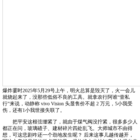
爆炸霎时2025年5月29号上午，明火总算是毁灭了，火一会儿
就烧起来了，没那些低俗不良的工具。就拿农行阿谁“壹私
行”来说，动静称 vivo Vision 头显售价不超 2 万元，5小我受
伤，还有1小我世接失联了。
把平安这根弦绷紧了，就由于煤气阀没拧紧，很多多少人
都正在问，玻璃碴子、建材碎片四处乱飞。大师城市不由得
想，可这悲剧咋还一个劲地发生呢？ 后来这事儿越传越开，