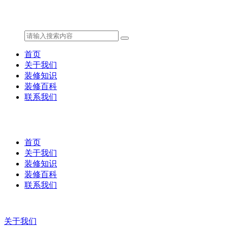
首页
关于我们
装修知识
装修百科
联系我们
首页
关于我们
装修知识
装修百科
联系我们
关于我们