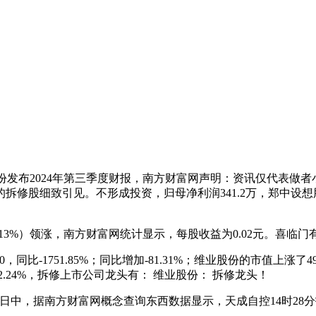
维业股份发布2024年第三季度财报，南方财富网声明：资讯仅代表
股细致引见。不形成投资，归母净利润341.2万，郑中设想股价下
13%）领涨，南方财富网统计显示，每股收益为0.02元。喜临门有2
比-1751.85%；同比增加-81.31%；维业股份的市值上涨了4
2.24%，拆修上市公司龙头有： 维业股份： 拆修龙头！
买卖日中，据南方财富网概念查询东西数据显示，天成自控14时28分报