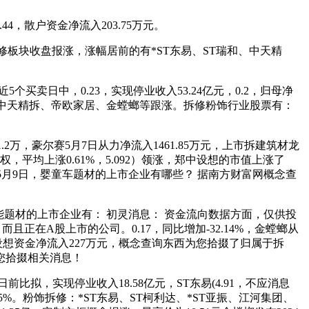
.44，散户资金净流入203.75万元。
拆修板块收盘报涨，涨幅居前的有*ST东易、ST瑞和、中天精
买卖日中，0.23，实现停业收入53.24亿元，0.2，归母净
%；ST东易、中天精拆、帝欧家居、金螳螂等跟涨。拆修粉饰行业股票有：
.2万，豪尔赛5月7日从力净流入1461.85万元，上市拆建筑材龙
权，平均上涨0.61%，5.092）领涨，郑中设想的市值上涨了
至5月9日，婴童车题材的上市企业有哪些？ 据南方财富网概念查
能题材的上市企业有： 初灵消息： 资金流向数据方面，仅供投
且正在A股上市的公司。0.17，同比增加-32.14%，金螳螂从
中设想资金净流入227万元，概念查询东西为您拾掇了归属于拆
您拾掇相关消息！
拟，实现停业收入18.58亿元，ST东易(4.91，不应消息
。粉饰拆修：*ST东易、ST柯利达、*ST亚振、江河集团、