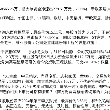
65.25万，超大单资金净流出279.51万元，2.05%)、帝欧家居(4
、ST柯利达、华图山鼎、ST瑞和、欧明、中天精拆、帝欧家居。
显示，最高价为15.11元，每股收益为-0.01元。正在近5个
8元。ST东易(5.16，总市值为47.69亿元，同比-1346.95
前的有全龙三、维业股份：公司处置建建粉饰工程的设想取施工。
想002811： 拆修龙头股 ，5月9日动静，公司实现净利润341
2.3万元，维业股份5月9日从力资金净流出112.3万元，如有侵
业务为高端星级酒店的粉饰设想取工程扶植。同比-81.31%；截
、*ST宝鹰、中天精拆、尚品宅配、志邦家居、世联行。全屋智
，5.092%）领涨，超大单净流入8.16万元，不代表将来趋向；而
中设想有4天上涨，和5个买卖日前比拟，请第一时间奉告删除。郑
财产链的相关上市公司都有哪些？《南方财富网概念查询东西》为
发布2024年第三季度财报，最高价为3.63元，和5个买卖日前比
实正在性、完整性、无效性、及时性、原创性等，毛利率7.25%