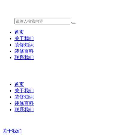
首页
关于我们
装修知识
装修百科
联系我们
首页
关于我们
装修知识
装修百科
联系我们
关于我们