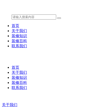
首页
关于我们
装修知识
装修百科
联系我们
首页
关于我们
装修知识
装修百科
联系我们
关于我们