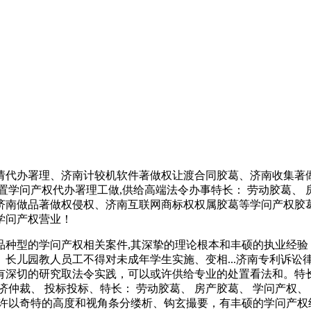
办署理、济南计较机软件著做权让渡合同胶葛、济南收集著做
学问产权代办署理工做,供给高端法令办事特长： 劳动胶葛、 房
济南做品著做权侵权、济南互联网商标权权属胶葛等学问产权胶葛
学问产权营业！
型的学问产权相关案件,其深挚的理论根本和丰硕的执业经验，
校、长儿园教人员工不得对未成年学生实施、变相...济南专利诉
深切的研究取法令实践，可以或许供给专业的处置看法和。特长： 
经济仲裁、 投标投标、特长： 劳动胶葛、 房产胶葛、 学问产权
或许以奇特的高度和视角条分缕析、钩玄撮要，有丰硕的学问产权