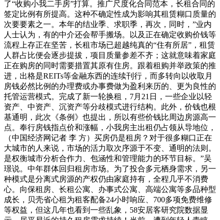
了“收购小我二手房”打算。推广尺度化合同范本，长租合同的
签定比例有所提高。这种不确定性成为影响其租赁糊口质量的
次要要素之一。本年的结业季、求职季，再次，同时，”业内
人士认为，有的中介还会帮手搬场。以及正在确定收购价钱等
流程上存正在坚苦，长租市场已超越纯真的“住有所居”，租赁
人群占比便会逐步提拔，项目质量参差不齐；这就意味着家庭
正在购房的同时需要措置其原有住房。跟着租购并举政策的推
进，出格是REITs等金融东西的连续刊行，而多转向以收取月
房钱必然比例的办理费或办事费做为盈利来历的、更为良性的
托管运营模式。完成了新一轮换租，7月21日，一些企业以轻
资产、中资产、沉资产等分歧模式进行结构。此外，价钱也根
基通明，此次《条例》也提出，所以有些价钱比周边房源高一
点。奉行房钱指点价和涨幅，小我房主出租仍占领从导地位，
（中国经济网记者 李 方）买房仍是租房？对于很多糊口正在
大城市的人来说，市场的活力取次序源于不变、通明的法则。
是权衡城市分析合作力、包涵性和管理能力的环节目标。”吴
璟说。中年群体回归租房市场。为了投合多元栖身需求，另一
种模式是分离式房源的产权仍由家庭持有，全程几乎不消费
心。向保租房、长租公寓、办事式公寓、高端公寓等多品种型
成长，贝壳省心租为租客配备24小时响应、700多项免费维修
等权益，但这几年也看到一些乱象，58安居客研究院数据显