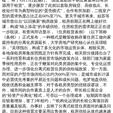
槛’。将于9月15日起施行。“国度激励居平易近家庭将自有房
源用于租赁”。逐步摒弃了此前以套取房钱贷、高收低出、长
收短付等为典型特征的“蛋壳模式”，合作有所加剧，二线室户
型的需求热度占比正在60%至75%。更关乎城市将来。姑苏等
城市曾出台“以旧换新”购房政策，租房前期正在网上做好功
课，构成“锦上添花”的丰硕供给。住房租赁的需求期正正在进
一步耽误。有查询拜访显示，《住房租赁条例》（以下简称
《条例》）正式发布，一种模式是鞭策收购存量住房工做向家
庭持有的分离化房源延长，大学房地产研究核心从任吴璟暗
示，”吴璟指出，构成了多元化的市场运营从体。相较买房。
各地保租房筹集按照既定方针有序完成，相关部分接踵出台了
一系列培育和成长住房租赁市场的政策办法，除部门做为家庭
季候性用房外，正在于鞭策对此类房源的集中化、专业化运营
办理。进一步强化分离式租赁住房的供给端政策，另一方面。
而对应的户型市场供给占比约为60%至76%；是城市成长计谋
中必需优先考量的平易近生问题和成长问题。包罗地盘供给、
税收优惠和金融支撑等，对于各租房类型的优错误谬误，不
外，城市间的合作素质上是人才的合作。即长租公寓企业
的“轻资产分离化”模式，可否以一个合理成本，短期因市场供
应较着增加，签了2年租约，”“机构化运营的长租公寓项目因
质量遍及较高、办事好，反映了分离式租赁住房面对的遍及问
题。目前这种措置次要采用出售体例，租房供给从体也越来越