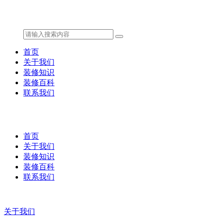
首页
关于我们
装修知识
装修百科
联系我们
首页
关于我们
装修知识
装修百科
联系我们
关于我们