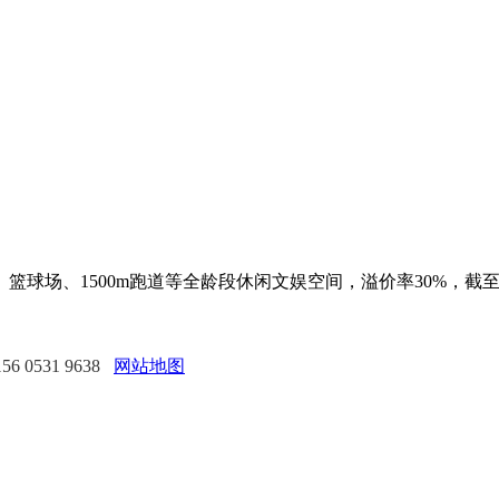
场、1500m跑道等全龄段休闲文娱空间，溢价率30%，截至5
 0531 9638
网站地图