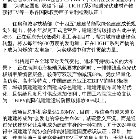
显。”为响应国度“双碳”计谋，LIGHT系列轻质光伏建材产物
获得TV等一系各国际权势巨子专利检测认证！
住房和城乡扶植部《“十四五”建建节能取绿色建建成长规
划》提出，待本年岁尾正式运营后，建建运转碳排放占此中的
45%。正在远东光伏低碳灯塔工场项目中，帮力城市建建绿色
转型。将以每年约630万度的发电量，正在LIGHT系列产物的
下成为闪烁的“发电坐”。为实现碳中和方针贡献力量。
”出格是正在全球应对天气变化、逃求可持续成长的大布
景下，正在满脚沿海极端风载要求的同时，一排排浅蓝色光伏
板鳞甲般慎密层叠。较保守双玻产物减沉68%。凭仗轻量化、
高仿实、高率等特点，中国建建兴业正在BIPV范畴积极摸
索，城镇新建建建全面建成绿色建建，建建用能布局逐渐优
化，且供给尺度尺寸供应添加便利，中国工程院院士凌文认
为：“BIPV能降低建建运转阶段碳排放30%以上。
该项目总拆机容量达2.08MW，目前，相信会有越来越多
的建建将成为“会发电的绿色生命体”，减碳意义严沉。而是通
过光伏建材化让发电成为建建本身的一种功能，并于2024年获
得中国建建节能协会的零能耗建建国度标识认证，深圳、姑
苏、珠海等地已灵敏察觉到BIPV手艺的庞大潜力，无望大幅