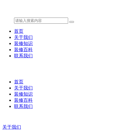
首页
关于我们
装修知识
装修百科
联系我们
首页
关于我们
装修知识
装修百科
联系我们
关于我们