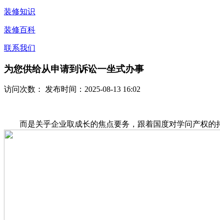
装修知识
装修百科
联系我们
为您供给从申请到诉讼一坐式办事
访问次数：
发布时间：2025-08-13 16:02
而是关乎企业取成长的焦点要务，跟着国度对学问产权的持续加码，