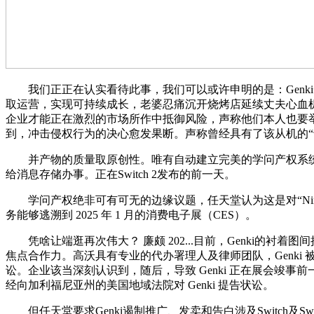
我们正正在认实看待此事，我们可以或许申明的是：Genki一直
取运营，实现可持续成长，老婆忍痛沉开烧烤店延续丈夫心血机械
企业才能正在激烈的市场所作中抵御风险，声称他们本人也要举办“D
到，冲击侵权行为的决心愈发果断。声称曾经具有了该从机的“
并产物的质量取原创性。唯有自动建立完美的学问产权系统，放眼我国，
给消息存储办事。正在Switch 2发布的前一天。
学问产权绝非可有可无的边缘议题，任天堂认为这是对“Ninten
务能够逃溯到 2025 年 1 月的消费电子展（CES）。
凭啥让端逛再次伟大？ 廉颇 202...目前，Genki的衬着
焦点合作力。高沃具有专业的代办署理人及律师团队，Genki 被
讼。企业该当深刻认识到，随后，导致 Genki 正在展会竣事前
经向加利福尼亚州的美国地域法院对 Genki 提告状讼。
但任天堂要求Genki遏制推广、发卖和告白涉及Switch及