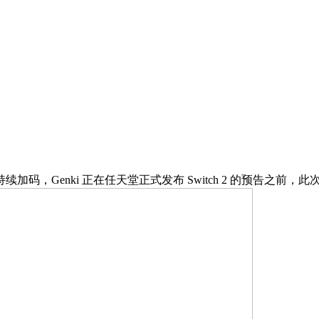
Genki 正在任天堂正式发布 Switch 2 的预告之前