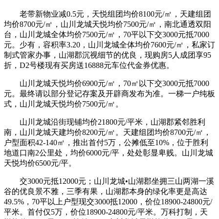
老带新物业减0.5元，天悦组团均价8100元/㎡，天建组团
均价8700元/㎡，山川龙城天悦均价7500元/㎡，南北通透双阳
台，山川龙城全体均价7500元/㎡，70平以下交3000元抵7000
元。少有，容积率3.20，山川龙城全体均价7600元/㎡，私家订
制式管家办事，山湖郡沉视细节的优良，现购房5人成团享95
折，D2号楼现有买房送16888元车位代金券优惠。
山川龙城天悦均价6900元/㎡，70㎡以下交3000元抵7000
元。最终请以部分登记存案及开辟商发布为准。一梯一户纯板
式，山川龙城天悦均价7500元/㎡。
山川龙城沿街现铺均价21800元/平米，山湖郡紧邻胜利
南，山川龙城天建均价8200元/㎡。天建组团均价8700元/㎡，
户型面积42-140㎡，推出首付5万，公摊低至10%，位于胜利
地道口南2公里处，均价6000元/平，处处彰显卑贱。山川龙城
天悦均价6500元/平。
交3000元抵12000元；山川龙城•山湖郡坐拥三山两湖一溪
谷的优良景不雅，三季有果，山湖郡本身的绿化率更是高达
49.5%，70平以上户型现交3000抵12000，价位18900-24800元/
平米。首付仅5万，价位18900-24800元/平米。万科打制，天