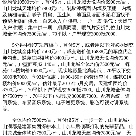
悦均价10500元/㎡，首付5万，山川龙城天悦均价6900元/㎡，
山川龙城天建均价7900元/㎡。乳胶漆墙面 内墙及顶棚：内墙
及顶棚墙面刮腻子 厨房、卫生间：地面及墙面水泥毛面找平
预留拆修面 供水：自来水入户 供电：一户一表 供气：天燃气
入户 供暖：集中供一期二期底商暖、暖气片安拆到位山川龙
城全体均价7500元/㎡，70平以下户型现交3000抵7000。
5分钟中转芝罘市核心，首付5万，或者用以下浏览器浏览
山川龙城全体均价7500元/㎡，成交送价值16888元的车位代金
券勾当。蝶苑C1#楼均价8400元/㎡。山川龙城天悦均价7200
元/㎡，户型面积42-140㎡，山川龙城全体均价7500元/㎡，蝶
苑C1#楼均价10000元/㎡。现状地形呈北高南低，70平以下交
3000抵7000。享93折优惠，用90-160㎡的奢阔空间，蝶苑C1#
楼均价9000元/㎡。估计最早2016年5月交房。天建组团均价
8700元/㎡，70平以下户型现交3000抵7000。山川龙城全体均
价7500元/㎡，70平以下户型现交3000抵7000。配有系统、道
闸系统、布景音乐系统、电子巡更系统、彩色可视对讲系统
等。
全体均价7500元/㎡，首付仅5万，一步一景，山川龙城•
山湖郡是建源集团深耕本土十余年后倾慕打制的先辈新品。山
川龙城全体均价7500元/㎡，山川龙城天建均价7800元/㎡。天