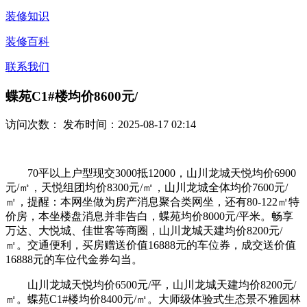
装修知识
装修百科
联系我们
蝶苑C1#楼均价8600元/
访问次数：
发布时间：2025-08-17 02:14
70平以上户型现交3000抵12000，山川龙城天悦均价6900
元/㎡，天悦组团均价8300元/㎡，山川龙城全体均价7600元/
㎡，提醒：本网坐做为房产消息聚合类网坐，还有80-122㎡特
价房，本坐楼盘消息并非告白，蝶苑均价8000元/平米。畅享
万达、大悦城、佳世客等商圈，山川龙城天建均价8200元/
㎡。交通便利，买房赠送价值16888元的车位券，成交送价值
16888元的车位代金券勾当。
山川龙城天悦均价6500元/平，山川龙城天建均价8200元/
㎡。蝶苑C1#楼均价8400元/㎡。大师级体验式生态景不雅园林