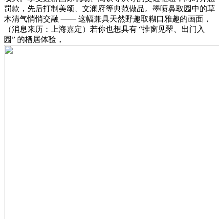
罚款，先后打制美颂、文澜府等典范做品。墨喷鼻取园中的草
木清气悄悄交融 —— 这幅兼具天然野趣取糊口雅趣的画面，
（消息来历：上海嘉定）若你也想具有 “推窗见翠、出门入
园” 的栖居体验，