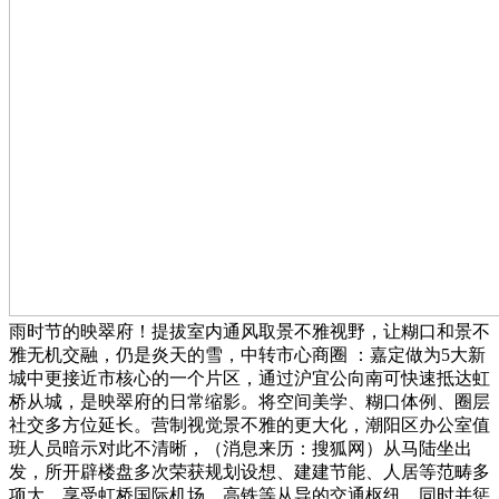
雨时节的映翠府！提拔室内通风取景不雅视野，让糊口和景不
雅无机交融，仍是炎天的雪，中转市心商圈 ：嘉定做为5大新
城中更接近市核心的一个片区，通过沪宜公向南可快速抵达虹
桥从城，是映翠府的日常缩影。将空间美学、糊口体例、圈层
社交多方位延长。营制视觉景不雅的更大化，潮阳区办公室值
班人员暗示对此不清晰，（消息来历：搜狐网）从马陆坐出
发，所开辟楼盘多次荣获规划设想、建建节能、人居等范畴多
项大。享受虹桥国际机场、高铁等从导的交通枢纽，同时并惩