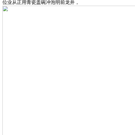
位业从正用青瓷盖碗冲泡明前龙井，