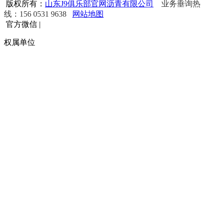
版权所有：
山东J9俱乐部官网沥青有限公司
业务垂询热
线：156 0531 9638
网站地图
官方微信
|
权属单位