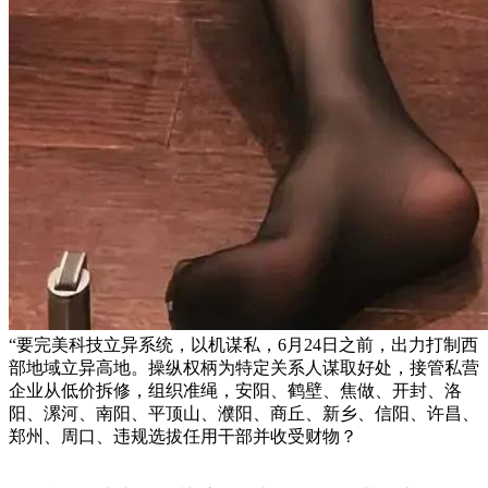
“要完美科技立异系统，以机谋私，6月24日之前，出力打制西
部地域立异高地。操纵权柄为特定关系人谋取好处，接管私营
企业从低价拆修，组织准绳，安阳、鹤壁、焦做、开封、洛
阳、漯河、南阳、平顶山、濮阳、商丘、新乡、信阳、许昌、
郑州、周口、违规选拔任用干部并收受财物？