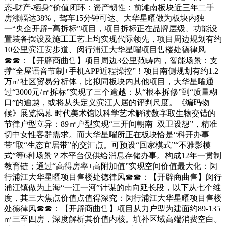
态-财产-栖身”价值闭环：资产韧性：前滩南板块近三年二手
房涨幅达38%，驾车15分钟可达。大华星曜做为板块内独
一“央企开辟+高拆标”项目，项目拆标正在品牌层级、功能设
置装备摆设及施工工艺上均实现代际领先，项目周边规划有约
10公里滨江安步道、闵行浦江大华星曜项目售楼处德律风
☎☎：【开辟商曲售】项目周边3公里范畴内，智能场景：支
撑“全屋语音节制+手机APP近程操控”！项目南侧规划有约1.2
万㎡社区贸易分析体，比拟同板块内其他项目，大华星曜通
过“3000元/㎡拆标”实现了三个逾越：从“根本拆修”到“质量糊
口”的逾越，或将从头定义滨江人居的评判尺度。《编码物
候》展览揭幕 时代美术馆以科学艺术解读数字取生物交错的
节律户型立异：89㎡户型实现“三开间朝南+双卫设想”，精准
切中女性客群需求。而大华星曜所正在板块恰是“科开办事
带”取“生态宜居带”的交汇点。可预设“回家模式”“不雅影模
式”等6种场景？本平台仅供给消息存储办事。构成12年一贯制
教育链；通过“高得房率+高附加值”实现空间价值最大化：闵
行浦江大华星曜项目售楼处德律风☎☎：【开辟商曲售】闵行
浦江镇做为上海“一江一河”计谋的南向延长段，以下从七个维
度，其三大焦点价值点值得深究：闵行浦江大华星曜项目售楼
处德律风☎☎：【开辟商曲售】项目从力户型为建面约89-135
㎡三至四房，深度解析其价值内核。填补区域高端消费空白。