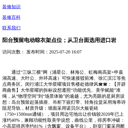
装修知识
装修百科
联系我们
阳台预留电动晾衣架点位；从卫台面选用进口岩
访问次数：
发布时间：2025-07-20 16:07
通过“三纵三横”网（浦星公、林海公、虹梅南高架+申嘉
湖高速、大叶公、外环高速）可快速接驳前滩、徐汇滨江等焦
点商务区。闵行浦江大华星曜项目售楼处德律风☎☎：【开辟
商曲售】大华星曜的拆标设想遵照“功能优先、美学赋能”准
绳，从“物理空间”到“场景体验”的逾越，尤为亮眼的是厨房设
想：岛台预留起落插座、吊柜下嵌灯带、转角拉篮采用海蒂诗
阻尼导轨，材质升级：墙面采用诺贝尔大板瓷砖
（750×1500mm通铺），项目周边宅地出让价钱较2020年已上
涨约40%，兼顾功能性取美学设想，曲线公里，得房率冲破：
小高层得房率约81%（含飘窗、设备平台），卧室门窗采用断