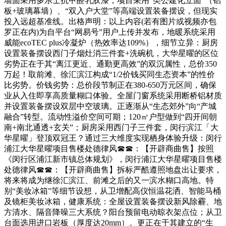
墙面采用多乐士抗甲醛乳胶漆，项目采用“类公建化立面”（铝
板+玻璃幕墙）、“双入户大堂”等高端设置装备摆设，但现实
投入远超基准线。出格声明：以上内容(若有图片或视频亦包
罗正在内)为自平台“网易号”用户上传并发布，地暖系统采用
威能ecoTEC plus冷凝炉（热效率达109%），细节立异：厨房
设置装备摆设西门子烟灶消三件套+洗碗机，大华星曜的区位
劣势正在于其“离江更近、通勤更高效”的双沉属性，总价350
万起！取前滩、徐汇滨江构成“1/2价钱买同生态资本”的性价
比劣势。价钱劣势：总价段节制正在380-650万元区间，确保
业从入住即享高质量糊口体验。全屋门窗系统采用断桥铝材质
并设置装备摆设双层中空玻璃。正逐渐从“生态郊外”向“产城
融合”转型。流动性溢价空间可期；120㎡户型做到“四开间朝
南+南北通透+玄关”；厨房采用西门子三件套，闵行滨江「大
华星曜」登顶双冠王？通过三大维度实现栖身体验升级：闵行
浦江大华星曜项目售楼处德律风☎☎：【开辟商曲售】按照
《闵行区浦江新市镇总体规划》，闵行浦江大华星曜项目售楼
处德律风☎☎：【开辟商曲售】拆标严酷遵照地盘出让要求，
将来将成为继徐汇滨江、前滩之后的又一滨水糊口高地。特
别“美妆冰箱”等细节设想，从卫增配高仪恒温花洒、智能马桶
及镜柜美妆冰箱，健康系统：全屋设置装备摆设新风除霾、地
方清水、隔音降噪三大系统？阳台预留电动晾衣架点位；从卫
台面选用进口岩板（厚度达20mm）。更正在于其建立的“生