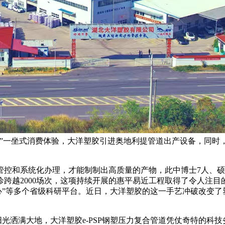
购”一坐式消费体验，大洋塑胶引进奥地利提管道出产设备，同时
和系统化办理，才能制制出高质量的产物，此中博士7人、硕士
跨越2000场次，这项持续开展的惠平易近工程取得了令人注目
核心”等多个省级科研平台。近日，大洋塑胶的这一手艺冲破改变
光洒满大地，大洋塑胶e-PSP钢塑压力复合管道凭仗奇特的科