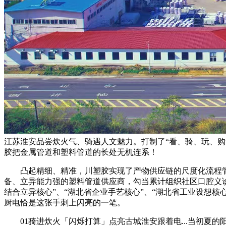
江苏淮安品尝炊火气、骑遇人文魅力。打制了“看、骑、玩、
胶把金属管道和塑料管道的长处无机连系！
凸起精细、精准，川塑胶实现了产物供应链的尺度化流程管控
备、立异能力强的塑料管道供应商，勾当累计组织社区口腔义诊
结合立异核心”、“湖北省企业手艺核心”、“湖北省工业设想
厨电恰是这张手刺上闪亮的一笔。
01骑进炊火「闪烁打算」点亮古城淮安跟着电...当初夏的阳