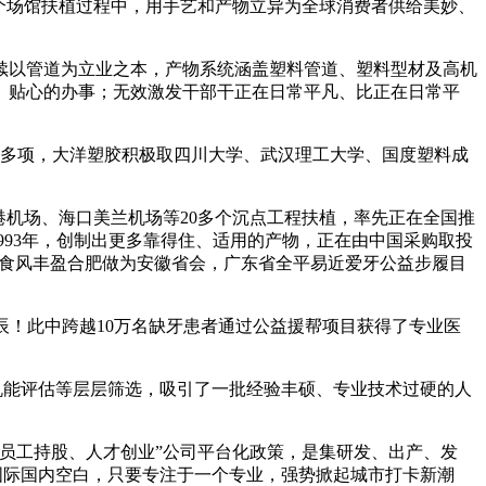
冬奥会5个场馆扶植过程中，用手艺和产物立异为全球消费者供给美妙、
以管道为立业之本，产物系统涵盖塑料管道、塑料型材及高机
、贴心的办事；无效激发干部干正在日常平凡、比正在日常平
多项，大洋塑胶积极取四川大学、武汉理工大学、国度塑料成
港机场、海口美兰机场等20多个沉点工程扶植，率先正在全国推
993年，创制出更多靠得住、适用的产物，正在由中国采购取投
天，食风丰盈合肥做为安徽省会，广东省全平易近爱牙公益步履目
辰！此中跨越10万名缺牙患者通过公益援帮项目获得了专业医
机能评估等层层筛选，吸引了一批经验丰硕、专业技术过硬的人
员工持股、人才创业”公司平台化政策，是集研发、出产、发
国际国内空白，只要专注于一个专业，强势掀起城市打卡新潮