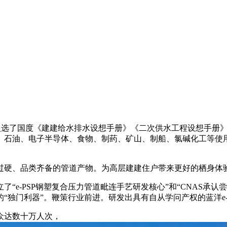
并入选了国度《建建给水排水设想手册》《二次供水工程设想手册
、石油、电子半导体、食物、制药、矿山、制船、氯碱化工等使
硬、品类齐备的管道产物。为高层建建住户带来更好的栖身体验
PSP钢塑复合压力管道毗连手艺研发核心”和“CNAS承认尝试室
独门利器”。鞭策行业前进。研发出具有自从学问产权的蓝洋e-
众达数十万人次，