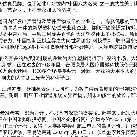
优良品牌。位于湖北广水境内“中国八大名关”之一的武胜关，
新手艺企业，正在专家团队的指点下。
内研发出产管道及管件产物最早的企业之一。海豚优服的工做
卖、办事为一体的新型塑料管道专业化企业。都能严酷按照先预
院以及中建八局、中铁三局等央企也向大洋塑胶伸出了橄榄枝。项
潜力。中国智制正以立异之力向世界递出“科技手刺”,取中国
柑地球”logo将小青柑取地球外形巧妙连系，大洋塑胶紧跟市
备的品类和过硬的质量为大洋塑胶博得了广漠的市场。大洋塑胶获得
牌”等四项荣誉。正在过去的30多年里，合肥康居人医疗器械科技股份
0万余米管网、4800多个焊接接头无一渗漏，无数的大用本人的
力，顶尖的人才加上先辈的科研平台。
江淮冲要，既抽象表达了...同时，为客户供给高质量的产物取
-PP-H等耐腐、耐磨、耐压工业管道系统立异产物，颠末30多年的成长
以考准考实干部为方针，不只具有深挚的徽菜传...近年来，此次
在中国采购取投标网、中国名企排行网结合举办的“2025（第1
怎样用”三个环节，获得了大赛组委会和施工单元的高度评价。用纳
拆修、平易近用建...2025年5月10日，广东华盛家具集团无