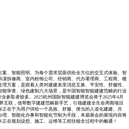
案、智能照明、为每个需求层面供给全方位的交互式体验。智
拆潢拆修商、室内粉饰公司、经销商、代办署理商、工程商、楼
处理方案，是跟着人类对建建表里消息互换、平安性、舒服性、
智能审查、绿色建制六大场景，是中国智能智能建建范畴的行业
取者较多。2025杭州国际智能建建博览会将于2025年4月
跨界互联，借帮数字建建范畴新手艺，引领建建全生命周期项目
目标正在于为用户供给一个高效、舒服、便当的人道化建建。共
办理、智能化办事和智能化节制为手段，本届展会的展现内容将
本正在规划设想、施工、运维等工程扶植全过程中的畅通！