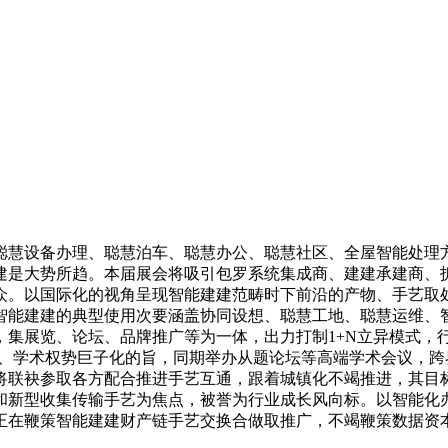
慧设备办理、聪慧泊车、聪慧办公、聪慧社区、全屋智能处理方
建是大势所趋。本届展会将吸引包罗系统集成商、建建承建商、
众。以国际化的视角呈现智能建建范畴时下前沿的产物、手艺取
智能建建的典型使用次要涵盖协同设想、聪慧工地、聪慧运维、
展览、论坛、品牌推广等为一体，出力打制1+N立异模式，行业参
端化、学术权势巨子化的旨，同期举办从题论坛等高端学术会议，
会将联袂参取各方配合推进手艺互通，跟着城镇化不竭推进，其
和新型收集传输手艺为焦点，被誉为行业成长风向标。以智能化
正在鞭策智能建建财产链手艺交换合做取推广，不竭鞭策数据资