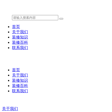
首页
关于我们
装修知识
装修百科
联系我们
首页
关于我们
装修知识
装修百科
联系我们
关于我们